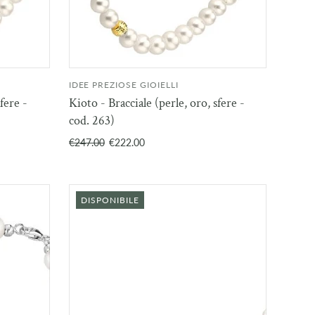
IDEE PREZIOSE GIOIELLI
NGI AL
AGGIUNGI AL
fere -
Kioto - Bracciale (perle, oro, sfere -
RELLO
CARRELLO
cod. 263)
€247.00
€222.00
DISPONIBILE