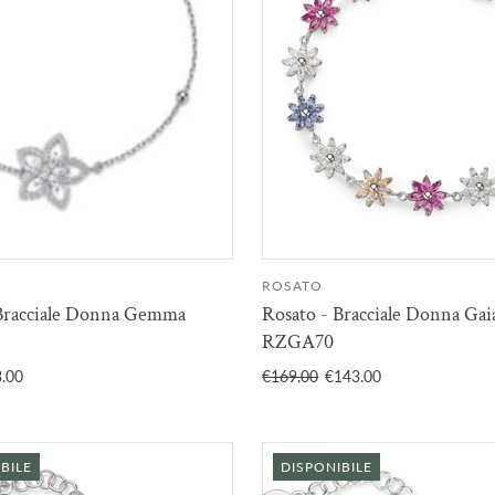
ROSATO
AGGIUNGI AL
ESA
 Bracciale Donna Gemma
Rosato - Bracciale Donna Gai
CARRELLO
RZGA70
.00
€169.00
€143.00
BILE
DISPONIBILE