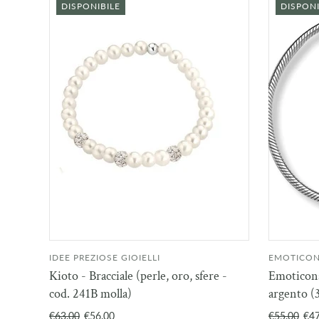
DISPONIBILE
DISPONI
IDEE PREZIOSE GIOIELLI
EMOTICO
AGGIUNGI AL
Kioto - Bracciale (perle, oro, sfere -
Emoticons
CARRELLO
cod. 241B molla)
argento (3
€63.00
€56.00
€55.00
€47