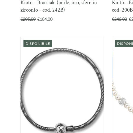
Kioto - Bracciale (perle, oro, sfere in
Kioto - Br
CARRELLO
zirconio - cod. 242B)
cod. 200B
€205.00
€184.00
€245.00
€
DISPONIBILE
DISPONI