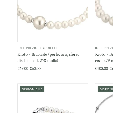
IDEE PREZIOSE GIOIELLI
IDEE PREZ
AGGIUNGI AL
Kioto - Bracciale (perle, oro, sfere,
Kioto - Br
CARRELLO
dischi - cod. 278 molla)
cod. 279 
€67.00
€60.00
€103.00
€
DISPONIBILE
DISPONI