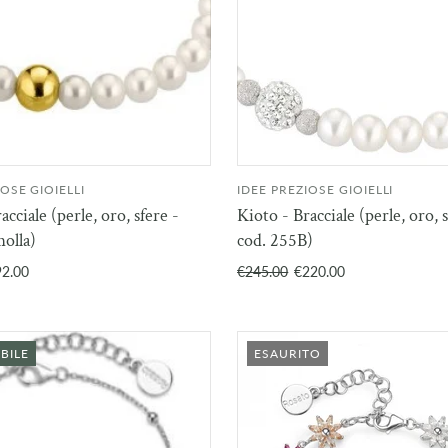
IOSE GIOIELLI
IDEE PREZIOSE GIOIELLI
AGGIUNGI AL
AGGIU
acciale (perle, oro, sfere -
Kioto - Bracciale (perle, oro, s
CARRELLO
CAR
molla)
cod. 255B)
92.00
€245.00
€220.00
BILE
ESAURITO