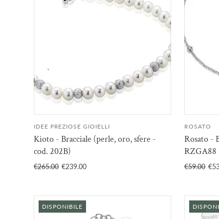
IDEE PREZIOSE GIOIELLI
ROSATO
AGGIUNGI AL
Kioto - Bracciale (perle, oro, sfere -
Rosato -
CARRELLO
cod. 202B)
RZGA88
€265.00
€239.00
€59.00
€53
DISPONIBILE
DISPONI