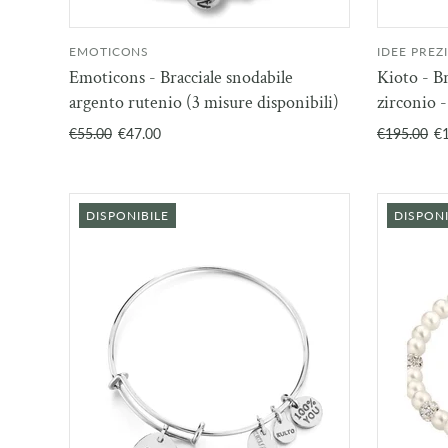
EMOTICONS
IDEE PREZ
AGGIUNGI AL
Emoticons - Bracciale snodabile
Kioto - Br
CARRELLO
argento rutenio (3 misure disponibili)
zirconio 
€55.00
€47.00
€195.00
€
DISPONIBILE
DISPONI