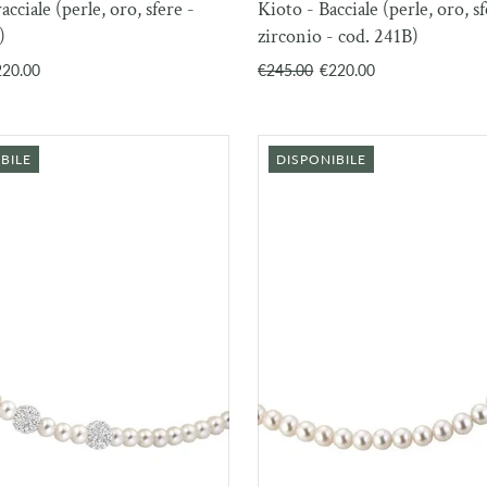
acciale (perle, oro, sfere -
Kioto - Bacciale (perle, oro, s
CARRELLO
CAR
)
zirconio - cod. 241B)
220.00
€245.00
€220.00
BILE
DISPONIBILE