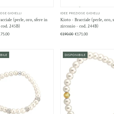
IOSE GIOIELLI
IDEE PREZIOSE GIOIELLI
AGGIUNGI AL
AGGIU
acciale (perle, oro, sfere in
Kioto - Bracciale (perle, oro, 
CARRELLO
CAR
- cod. 245B)
zirconio - cod. 244B)
175.00
€190.00
€171.00
BILE
DISPONIBILE