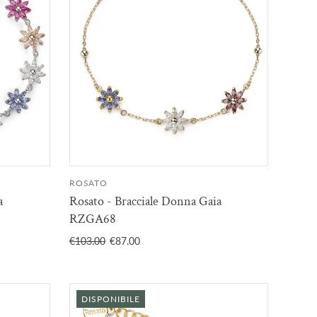
ROSATO
URITO
AGGIUNGI AL
a
Rosato - Bracciale Donna Gaia
CARRELLO
RZGA68
€103.00
€87.00
DISPONIBILE