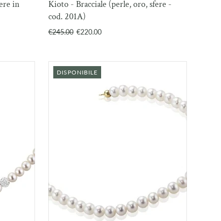
fere in
Kioto - Bracciale (perle, oro, sfere -
RELLO
CARRELLO
cod. 201A)
€245.00
€220.00
DISPONIBILE