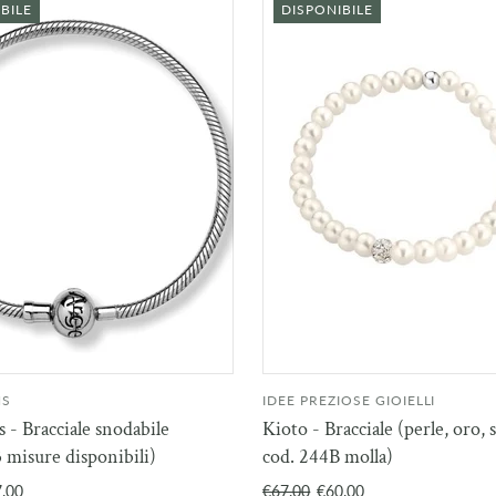
BILE
DISPONIBILE
NS
IDEE PREZIOSE GIOIELLI
AGGIUNGI AL
AGGIU
 - Bracciale snodabile
Kioto - Bracciale (perle, oro, s
CARRELLO
CAR
 misure disponibili)
cod. 244B molla)
.00
€67.00
€60.00