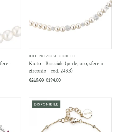
IDEE PREZIOSE GIOIELLI
NGI AL
AGGIUNGI AL
fere -
Kioto - Bracciale (perle, oro, sfere in
RELLO
CARRELLO
zirconio - cod. 243B)
€215.00
€194.00
DISPONIBILE