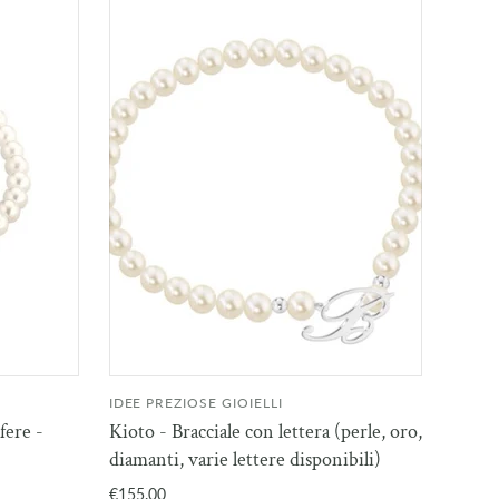
IDEE PREZIOSE GIOIELLI
NGI AL
AGGIUNGI AL
fere -
Kioto - Bracciale con lettera (perle, oro,
RELLO
CARRELLO
diamanti, varie lettere disponibili)
€155.00