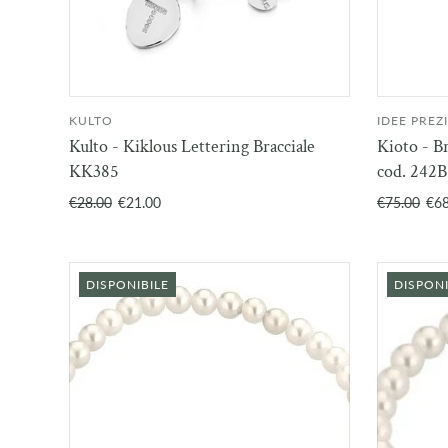
KULTO
IDEE PREZ
AGGIUNGI AL
Kulto - Kiklous Lettering Bracciale
Kioto - Br
CARRELLO
KK385
cod. 242B
€28.00
€21.00
€75.00
€68
DISPONIBILE
DISPONI