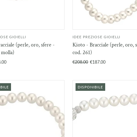
IOSE GIOIELLI
IDEE PREZIOSE GIOIELLI
AGGIUNGI AL
AGGIU
acciale (perle, oro, sfere -
Kioto - Bracciale (perle, oro, s
CARRELLO
CAR
 molla)
cod. 261)
.00
€208.00
€187.00
BILE
DISPONIBILE