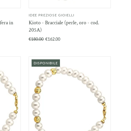
IDEE PREZIOSE GIOIELLI
NGI AL
AGGIUNGI AL
sfera in
Kioto - Bracciale (perle, oro - cod.
RELLO
CARRELLO
205A)
€180.00
€162.00
DISPONIBILE