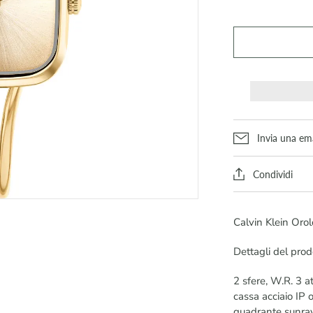
Invia una ema
Condividi
Calvin Klein Oro
Dettagli del prod
2 sfere, W.R. 3 a
cassa acciaio IP 
quadrante sunray 