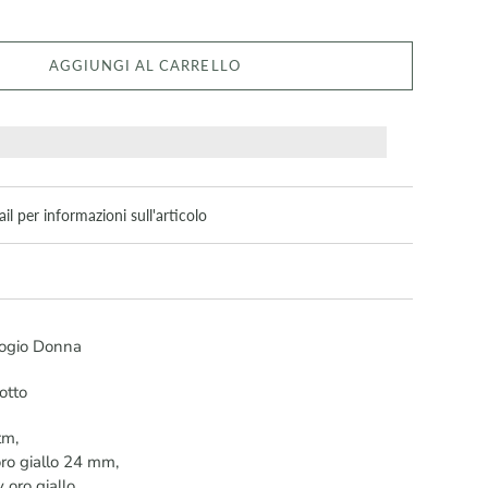
AGGIUNGI AL CARRELLO
il per informazioni sull'articolo
logio Donna
otto
tm,
oro giallo 24 mm,
oro giallo,