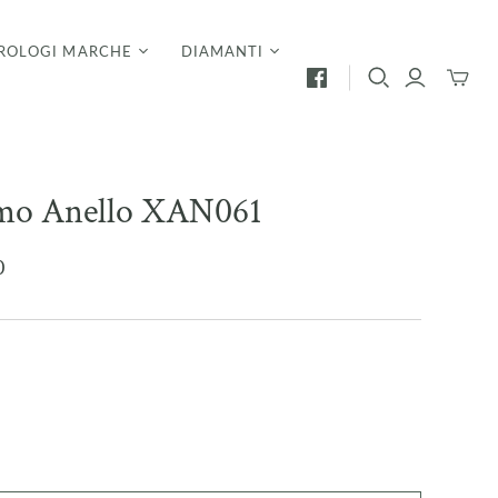
ROLOGI MARCHE
DIAMANTI
Mini
Carrello
mo Anello XAN061
0