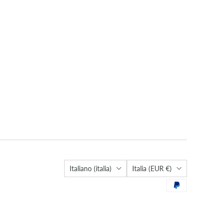
Lingua
Città
Italiano (italia)
Italia
(EUR €)