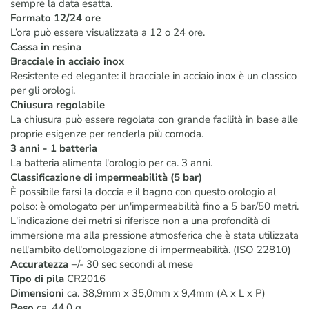
sempre la data esatta.
Formato 12/24 ore
L’ora può essere visualizzata a 12 o 24 ore.
Cassa in resina
Bracciale in acciaio inox
Resistente ed elegante: il bracciale in acciaio inox è un classico
per gli orologi.
Chiusura regolabile
La chiusura può essere regolata con grande facilità in base alle
proprie esigenze per renderla più comoda.
3 anni - 1 batteria
La batteria alimenta l'orologio per ca. 3 anni.
Classificazione di impermeabilità (5 bar)
È possibile farsi la doccia e il bagno con questo orologio al
polso: è omologato per un'impermeabilità fino a 5 bar/50 metri.
L'indicazione dei metri si riferisce non a una profondità di
immersione ma alla pressione atmosferica che è stata utilizzata
nell'ambito dell'omologazione di impermeabilità. (ISO 22810)
Accuratezza
+/- 30 sec secondi al mese
Tipo di pila
CR2016
Dimensioni
ca. 38,9mm x 35,0mm x 9,4mm (A x L x P)
Peso
ca. 44,0 g