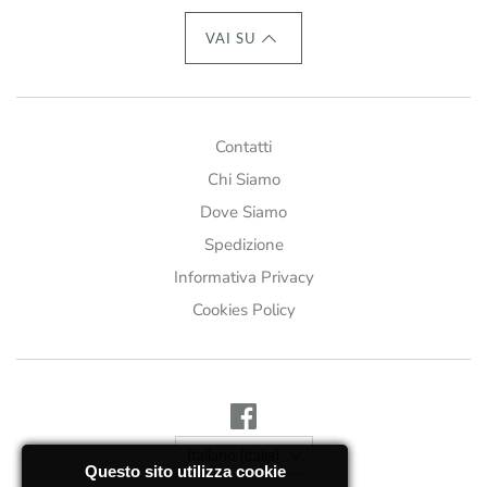
VAI SU
Contatti
Chi Siamo
Dove Siamo
Spedizione
Informativa Privacy
Cookies Policy
Lingua
Italiano (italia)
Questo sito utilizza cookie
Città