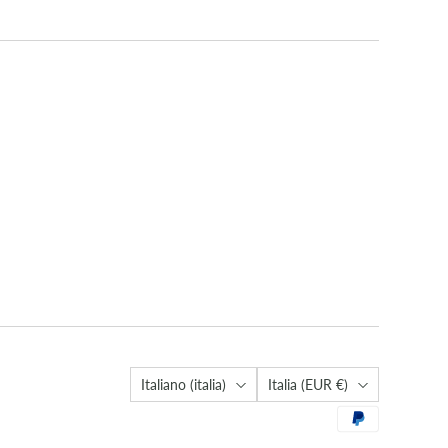
Lingua
Città
Italiano (italia)
Italia
(EUR €)