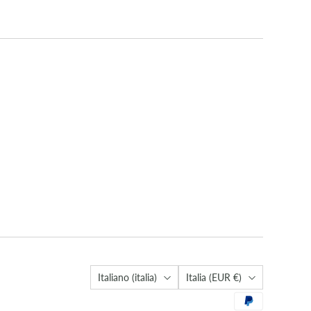
Lingua
Città
Italiano (italia)
Italia
(EUR €)