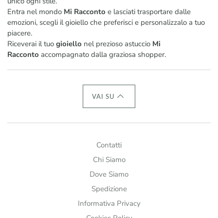
unico ogni stile.
Entra nel mondo
Mi Racconto
e lasciati trasportare dalle
emozioni, scegli il gioiello che preferisci e personalizzalo a tuo
piacere.
Riceverai il tuo
gioiello
nel prezioso astuccio
Mi
Racconto
accompagnato dalla graziosa shopper.
VAI SU
Contatti
Chi Siamo
Dove Siamo
Spedizione
Informativa Privacy
Cookies Policy