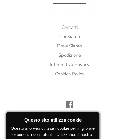
Contatti
Chi Siamo
Dove Siamo
Spedizione
Informativa Privacy
Cookies Policy
Lingua
Italiano (italia)
Questo sito utilizza cookie
Città
Italia
(EUR €)
Questo sito web utilizza i cookie per migliorare
l'esperienza degli utenti . Utilizzando il nostro